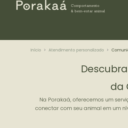
Ir
Comportamento
para
& bem-estar animal
o
conteúdo
Início
>
Atendimento personalizado
>
Comunic
Descubra 
da 
Na Porakaá, oferecemos um servi
conectar com seu animal em um ní