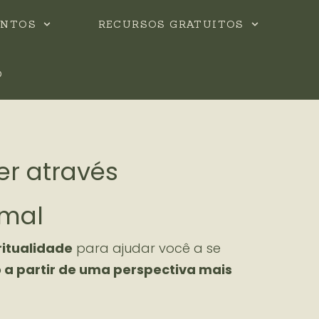
ENTOS
RECURSOS GRATUITOS
O
er através
imal
itualidade
para ajudar você a se
a partir de uma perspectiva mais