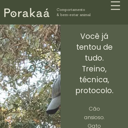
Me
Ir
Comportamento
para
& bem-estar animal
o
conteúdo
Você já
tentou de
tudo.
Treino,
técnica,
protocolo.
Cão
ansioso.
Gato