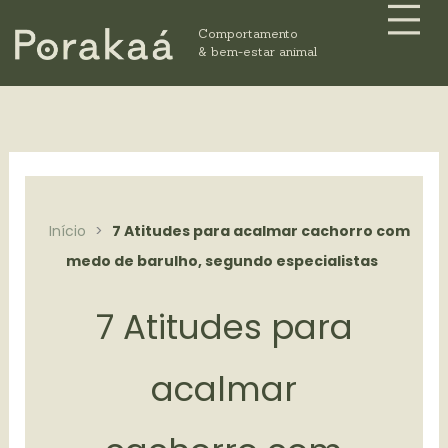
Me
Ir
Comportamento
para
& bem-estar animal
o
conteúdo
Início
>
7 Atitudes para acalmar cachorro com
medo de barulho, segundo especialistas
7 Atitudes para
acalmar