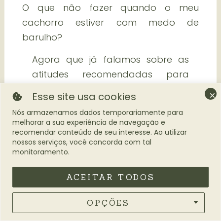
O que não fazer quando o meu
cachorro estiver com medo de
barulho?
Agora que já falamos sobre as
atitudes recomendadas para
acalmar seu pet com medo de
Esse site usa cookies
barulho, é também muito
Nós armazenamos dados temporariamente para
importante entender o que não se
melhorar a sua experiência de navegação e
recomendar conteúdo de seu interesse. Ao utilizar
deve fazer nessa situação.
nossos serviços, você concorda com tal
Algumas supostas soluções,
monitoramento.
mesmo que feitas com a melhor
das intenções, podem agravar o
ACEITAR TODOS
medo e aumentar a ansiedade do
OPÇÕES
seu pet.