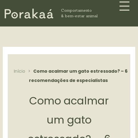
Me
Ir
Comportamento
para
& bem-estar animal
o
conteúdo
Início
>
Como acalmar um gato estressado? – 6
recomendações de especialistas
Como acalmar
um gato