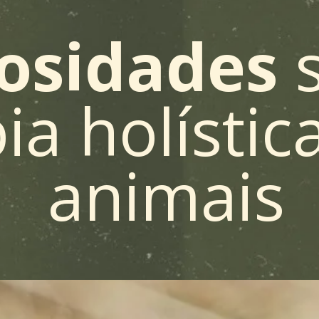
iosidades
ia holístic
animais