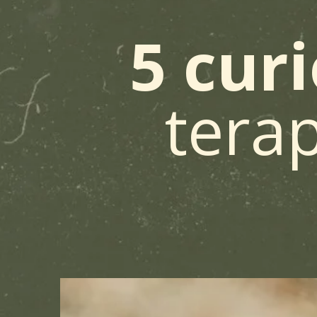
5 cur
terap